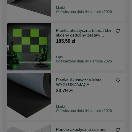
Marki
Odświeżono dnia 04 sierpnia 2026
Pianka akustyczna Bitmat klin
skośny ozdobny zestaw
ścienny 12 paneli
185,59 zł
Łąki
Odświeżono dnia 04 sierpnia 2026
Pianka Akustyczna Mata
WYGŁUSZAJĄCA
wodoodporna Z KLEJEM
33,79 zł
32mm
Marki
Odświeżono dnia 04 sierpnia 2026
Panele akustyczne ścienne