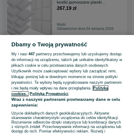
kostki jasnoszare pianki
wygłuszające 9 szt.
267,19 zł
Marki
Odświeżono dnia 04 sierpnia 2026
Dbamy o Twoją prywatność
Akustyczne panele ścienne
pianka Bitmat trapez szary
My i nasi
447
partnerzy przechowujemy lub uzyskujemy dostęp
niebieski 8 szt
162,99 zł
do informacji na urządzeniu, takich jak unikalne identyfikatory w
plikach cookie w celu przetwarzania danych osobowych.
Użytkownik może zaakceptować wybory lub zarządzać nimi,
Marki
klikając poniżej lub w dowolnym momencie na stronie polityki
Odświeżono dnia 04 sierpnia 2026
prywatności. Te wybory będą sygnalizowane naszym partnerom
i nie będą miały wpływu na dane przeglądania.
Polityka
cookies,
Polityka Prywatności
Bitmat akustyczne panele na
Wraz z naszymi partnerami przetwarzamy dane w celu
ścianę gąbkowe trapezy
zapewnienia:
niebieskie 16 szt
341,39 zł
Użycie dokładnych danych geolokalizacyjnych. Aktywne
skanowanie charakterystyki urządzenia do celów identyfikacji.
Rozumienie odbiorców dzięki statystyce lub kombinacji danych
Marki
z różnych źródeł. Przechowywanie informacji na urządzeniu lub
Odświeżono dnia 04 sierpnia 2026
dostęp do nich. Pomiar efektywności reklam. Rozwój i